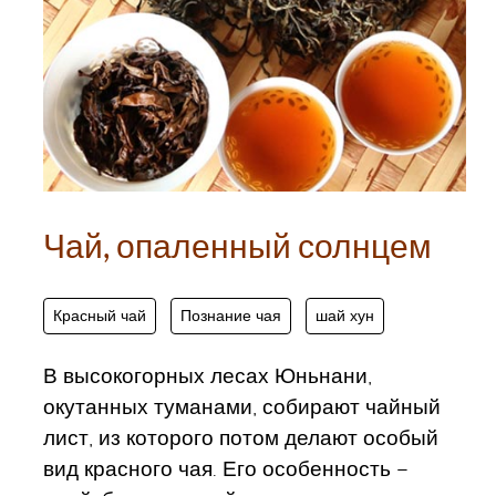
Чай, опаленный солнцем
Красный чай
Познание чая
шай хун
В высокогорных лесах Юньнани,
окутанных туманами, собирают чайный
лист, из которого потом делают особый
вид красного чая. Его особенность –