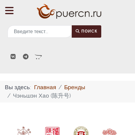
Поиск
ПОИСК
Вы здесь:
Главная
Бренды
Чэньшэн Хао (陈升号)