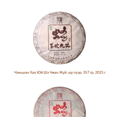
Чэньшэн Хао Юй Шэ Чжао Жуй, шу пуэр, 357 гр, 2025 г.