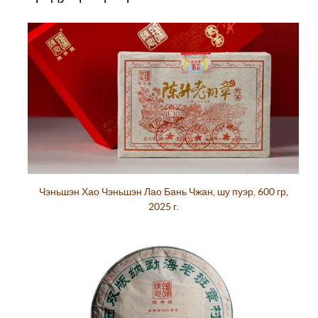
Чэньшэн Хао Чэньшэн Лао Бань Чжан, шу пуэр, 600 гр,
2025 г.