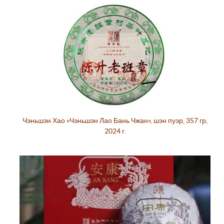
Чэньшэн Хао «Чэньшэн Лао Бань Чжан», шэн пуэр, 357 гр,
2024 г.