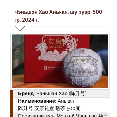
Чэньшэн Хао Анькан, шу пуэр, 500
гр, 2024 г.
Бренд:
Чэньшэн Хао (陈升号)
Наименование:
Анькан
陈升号 安康礼盒 熟茶 500克
Производитель: Мэнхай Чэньшэн 勐海