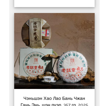
Чэньшэн Хао Лао Бань Чжан
Гань Энь, шэн пуэр, 357 гр, 2025