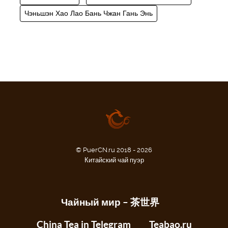
Чэньшэн Хао Лао Бань Чжан Гань Энь
© PuerCN.ru 2018 - 2026
Китайский чай пуэр
Чайный мир – 茶世界
China Tea in Telegram
Teabao.ru