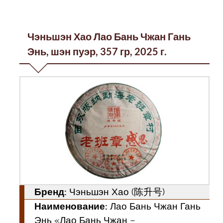
Чэньшэн Хао Лао Бань Чжан Гань
Энь, шэн пуэр, 357 гр, 2025 г.
Бренд:
Чэньшэн Хао (陈升号)
Наименование:
Лао Бань Чжан Гань
Энь «Лао Бань Чжан –