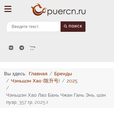
Поиск
ПОИСК
Вы здесь:
Главная
Бренды
Чэньшэн Хао (陈升号)
2025
Чэньшэн Хао Лао Бань Чжан Гань Энь, шэн
пуэр, 357 гр, 2025 г.