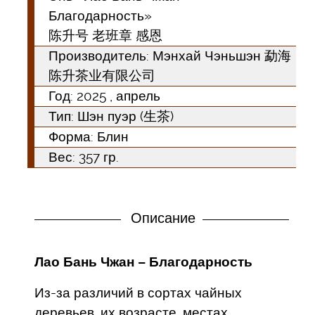
Благодарность»
陈升号 老班章 感恩
Производитель: Мэнхай Чэньшэн 勐海
陈升茶业有限公司
Год:
2025
, апрель
Тип:
Шэн пуэр (生茶)
Форма:
Блин
Вес: 357 гр.
Описание
Лао Бань Чжан – Благодарность
Из-за различий в сортах чайных
деревьев, их возрасте, местах