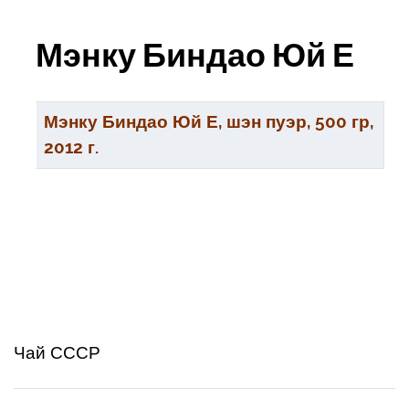
Мэнку Биндао Юй Е
Заголовок
Мэнку Биндао Юй Е, шэн пуэр, 500 гр,
2012 г.
Чай СССР