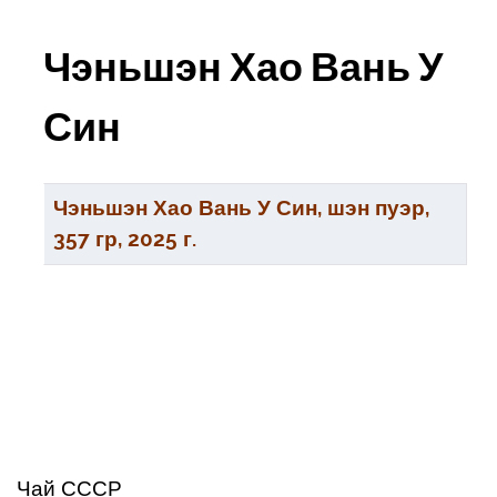
Чэньшэн Хао Вань У
Син
Заголовок
Чэньшэн Хао Вань У Син, шэн пуэр,
357 гр, 2025 г.
Чай СССР