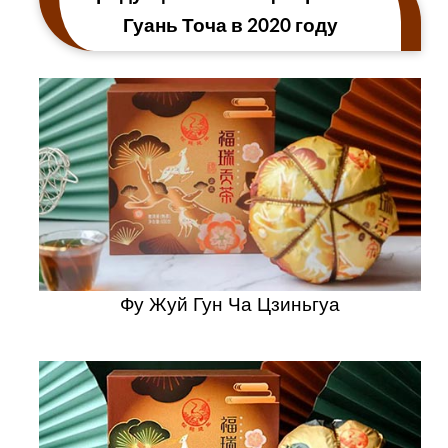
Гуань Точа в 2020 году
Фу Жуй Гун Ча Цзиньгуа