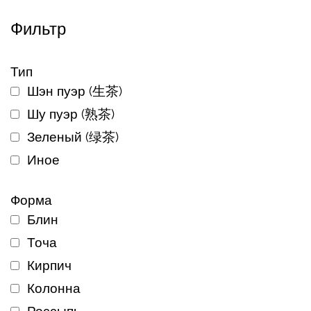
Фильтр
Тип
Шэн пуэр (生茶)
Шу пуэр (熟茶)
Зеленый (绿茶)
Иное
Форма
Блин
Точа
Кирпич
Колонна