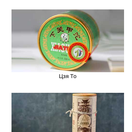
Цзя То