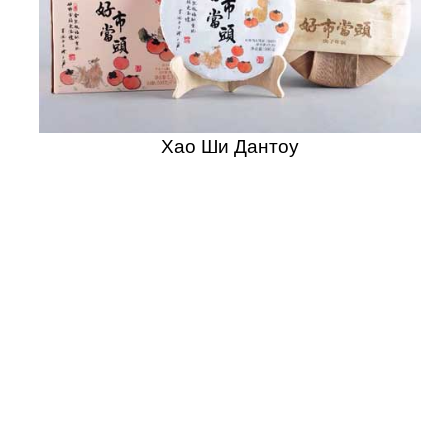
Хао Ши Дантоу