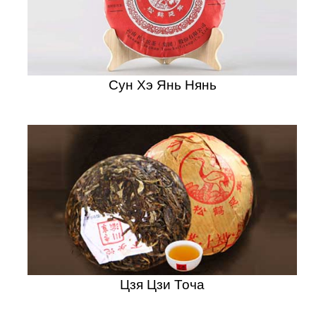
Сун Хэ Янь Нянь
Цзя Цзи Точа