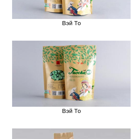
Вэй То
Вэй То