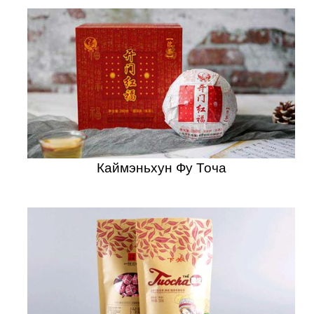
Каймэньхун Фу Точа