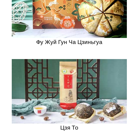
Фу Жуй Гун Ча Цзиньгуа
Цзя То