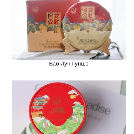
Бао Лун Гуншэ