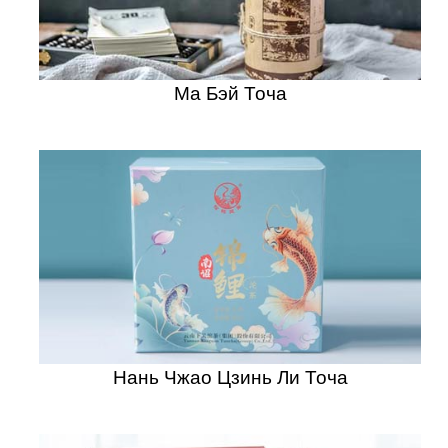
Ма Бэй Точа
Нань Чжао Цзинь Ли Точа