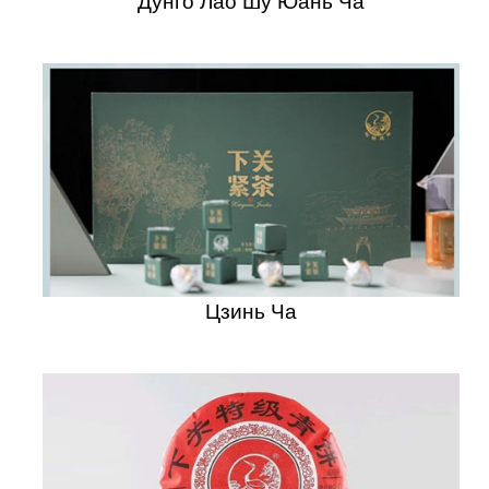
Дунго Лао Шу Юань Ча
Цзинь Ча