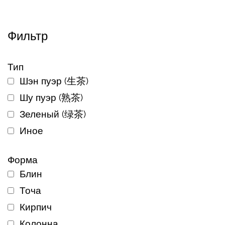
Фильтр
Тип
Шэн пуэр (生茶)
Шу пуэр (熟茶)
Зеленый (绿茶)
Иное
Форма
Блин
Точа
Кирпич
Колонна