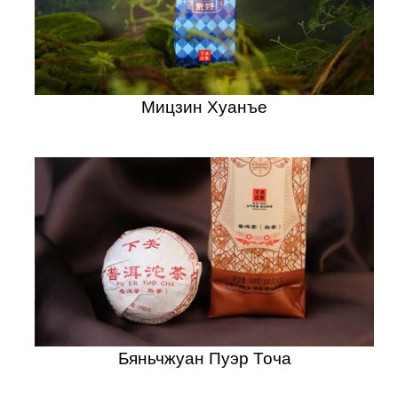
Мицзин Хуанъе
Бяньчжуан Пуэр Точа