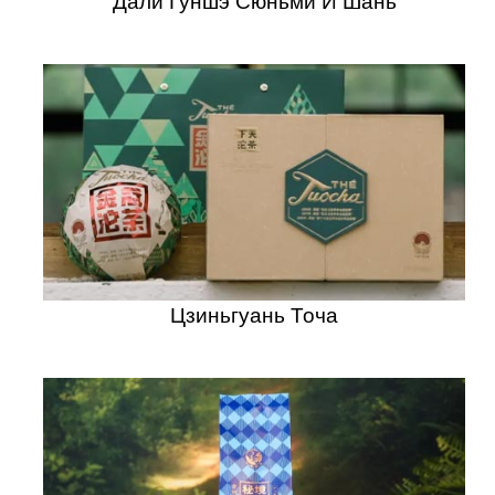
Дали Гуншэ Сюньми И Шань
Цзиньгуань Точа