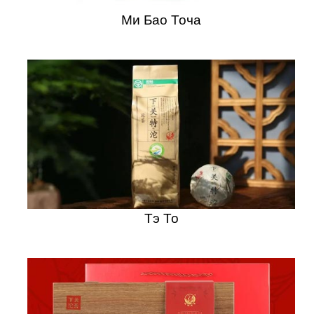
Ми Бао Точа
Тэ То