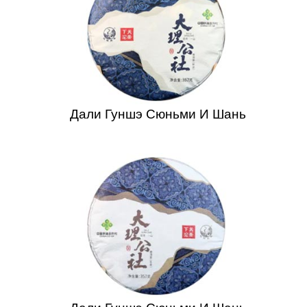
Дали Гуншэ Сюньми И Шань