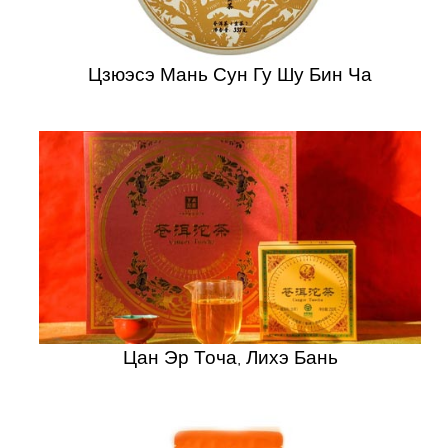
Цзюэсэ Мань Сун Гу Шу Бин Ча
Цан Эр Точа, Лихэ Бань