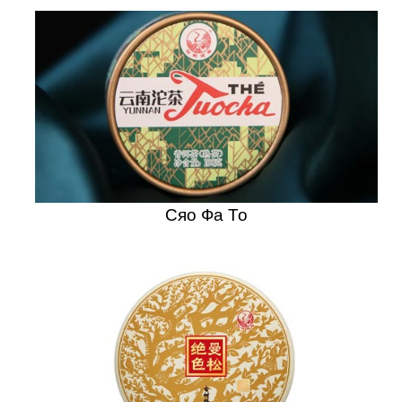
Сяо Фа То