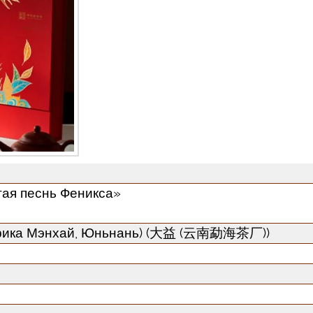
гая песнь Феникса»
абрика Мэнхай, Юньнань) (大益 (云南勐海茶厂))