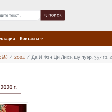
к
ПОИСК
устации
Контакты
大益)
2024
Да И Фэн Ци Лихэ, шу пуэр, 357 гр, 2
 2020 г.