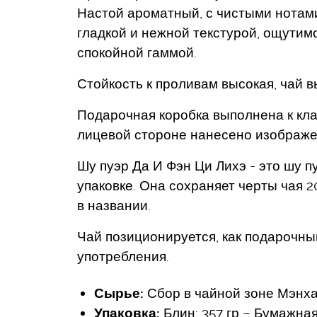
Настой ароматный, с чистыми нотами,
гладкой и нежной текстурой, ощутим
спокойной гаммой.
Стойкость к проливам высокая, чай 
Подарочная коробка выполнена к кл
лицевой стороне нанесено изображе
Шу пуэр Да И Фэн Ци Лихэ - это шу п
упаковке. Она сохраняет черты чая 
в названии.
Чай позиционируется, как подарочны
употребления.
Сырье:
Сбор в чайной зоне Мэнх
Упаковка:
Блин: 357 гр – Бумажна