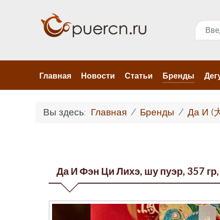
Поис
Главная
Новости
Статьи
Бренды
Дег
Вы здесь:
Главная
Бренды
Да И (
Да И Фэн Ци Лихэ, шу пуэр, 357 гр,