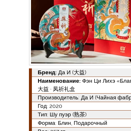
Бренд:
Да И (大益)
Наименование:
Фэн Ци Лихэ «Бла
大益 · 凤祈礼盒
Производитель: Да И (Чайная ф
Год:
2020
Тип:
Шу пуэр (熟茶)
Форма:
Блин, Подарочный