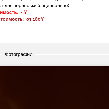
т для переноски (опционально).
имость: - ¥
тоимость: от 160¥
Фотографии