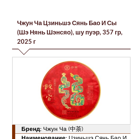
Чжун Ча Цзиньшэ Сянь Бао И Сы
(Шэ Нянь Шэнсяо), шу пуэр, 357 гр,
2025 г
Бренд:
Чжун Ча (中茶)
Наименование:
Цзиньшэ Сянь Бао И