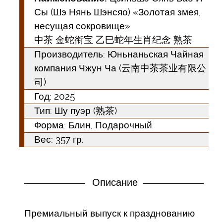
Сы (Шэ Нянь Шэнсяо) «Золотая змея,
несущая сокровище»
中茶 金蛇衔宝 乙巳蛇年生肖纪念 熟茶
Производитель: Юньнаньская Чайная
компания Чжун Ча (云南中茶茶业有限公
司)
Год:
2025
Тип:
Шу пуэр (熟茶)
Форма:
Блин, Подарочный
Вес: 357 гр.
Описание
Премиальный выпуск к празднованию