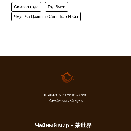
Символ года
Год Змеи
Чжун Ча Цзиньшэ Сянь Бао И Сы
© PuerCN.ru 2018 - 2026
Китайский чай пуэр
Чайный мир – 茶世界