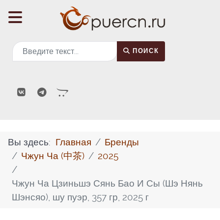
Поиск
ПОИСК
Вы здесь:
Главная
Бренды
Чжун Ча (中茶)
2025
Чжун Ча Цзиньшэ Сянь Бао И Сы (Шэ Нянь
Шэнсяо), шу пуэр, 357 гр, 2025 г