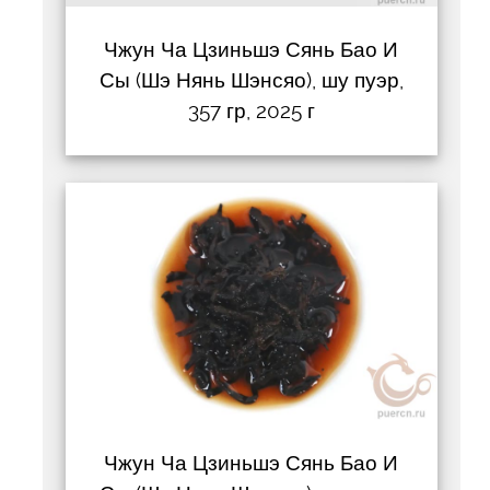
Чжун Ча Цзиньшэ Сянь Бао И
Сы (Шэ Нянь Шэнсяо), шу пуэр,
357 гр, 2025 г
Чжун Ча Цзиньшэ Сянь Бао И