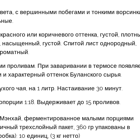
цвета, с вершинными побегами и тонкими ворсин
ьные.
расного или коричневого оттенка, густой, плотны
 насыщенный, густой. Спитой лист однородный,
ароматный.
и проливам. При заваривании в термосе появля
и характерный оттенок Буланского сырья.
хого чая, на 1 литр. Настаивание 30 минут.
порции 1:18. Выдерживает до 15 проливов.
, Мэнхай, ферментированное малыми порциями
тичный трехслойный пакет, 360 гр упакованы в
бка): 10 единиц, (3 кг нетто)