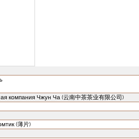
ь
Чайная компания Чжун Ча (云南中茶茶业有限公司)
омтик (薄片)