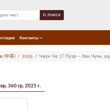
к
ПОИСК
устации
Контакты
а (中茶)
2025
Чжун Ча 3T Пуэр – Лан Чунь, шу п
р, 360 гр, 2025 г.