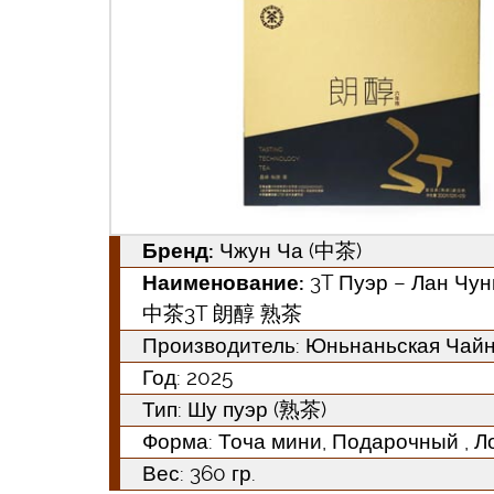
Бренд:
Чжун Ча (中茶)
Наименование:
3T Пуэр – Лан Чун
中茶3T 朗醇 熟茶
Производитель: Юньнаньская 
Год:
2025
Тип:
Шу пуэр (熟茶)
Форма:
Точа мини, Подарочный , Л
Вес: 360 гр.