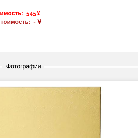
оимость: 545¥
тоимость: - ¥
Фотографии