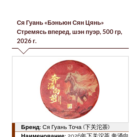
Ся Гуань «Бэньюн Сян Цянь»
Стремясь вперед, шэн пуэр, 500 гр,
2026 г.
Бренд:
Ся Гуань Точа (下关沱茶)
Наименование:
2026年下关沱茶 奔涌向