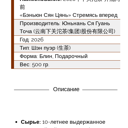
前
«Бэньюн Сян Цянь» Стремясь вперед
Производитель: Юньнань Ся Гуань
Точа (云南下关沱茶(集团)股份有限公司)
Год:
2026
Тип:
Шэн пуэр (生茶)
Форма:
Блин, Подарочный
Вес: 500 гр.
Описание
Сырье:
10-летнее выдержанное