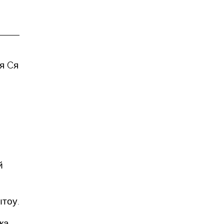
я Cя
й
ытоу.
ка,