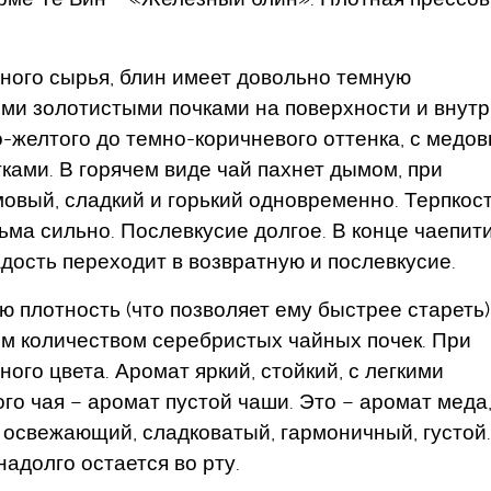
ного сырья, блин имеет довольно темную
ми золотистыми почками на поверхности и внутр
о-желтого до темно-коричневого оттенка, с медо
ами. В горячем виде чай пахнет дымом, при
мовый, сладкий и горький одновременно. Терпкост
ьма сильно. Послевкусие долгое. В конце чаепит
дость переходит в возвратную и послевкусие.
 плотность (что позволяет ему быстрее стареть)
им количеством серебристых чайных почек. При
ого цвета. Аромат яркий, стойкий, с легкими
о чая – аромат пустой чаши. Это – аромат меда,
, освежающий, сладковатый, гармоничный, густой.
надолго остается во рту.