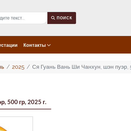
к
ПОИСК
устации
Контакты
нь
2025
Ся Гуань Вань Ши Чанхун, шэн пуэр, 5
, 500 гр, 2025 г.