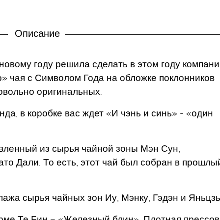
Описание
новому году решила сделать в этом году компани
о» чая с Символом Года на обложке поклонников
довольно оригинальных.
да, в коробке вас ждет «И чэнь и синь» - «один
овленный из сырья чайной зоны Мэн Сун,
ато Дали. То есть, этот чай был собран в прошлы
пажа сырья чайных зон Иу, Мэнку, Гэдэн и Яньцз
рме Те Бин – «Железный блин». Плотная прессов