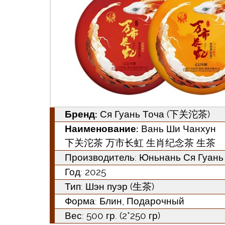
Бренд:
Ся Гуань Точа (下关沱茶)
Наименование:
Вань Ши Чанхун
下关沱茶 万市长虹 生肖纪念茶 生茶
Производитель: Юньнань Ся 
Год:
2025
Тип:
Шэн пуэр (生茶)
Форма:
Блин, Подарочный
Вес: 500 гр. (2*250 гр)