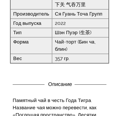
下关 气吞万里
Производитель
Ся Гуань Точа Групп
Год выпуска
2022
Тип
Шэн Пуэр (生茶)
Форма
Чай-торт (Бин ча,
блин)
Вес
357 гр.
Описание
Памятный чай в честь Года Тигра.
Название чая можно перевести, как
«Поглощая пространство». Десятки