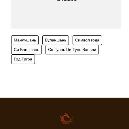
Манлушань
Буланшань
Символ года
Си Баньшань
Ся Гуань Ци Тунь Ваньли
Год Тигра