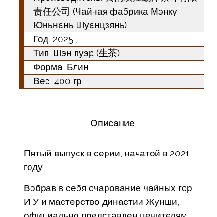
责任公司 (Чайная фабрика Мэнку
Юньнань Шуанцзянь)
Год:
2025
,
Тип:
Шэн пуэр (生茶)
Форма:
Блин
Вес: 400 гр.
Описание
Пятый выпуск в серии, начатой в 2021
году
Вобрав в себя очарование чайных гор
И У и мастерство династии Жунши,
официально представлен ценителям