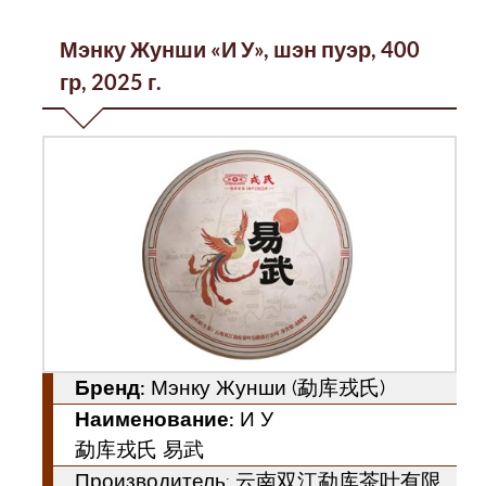
Мэнку Жунши «И У», шэн пуэр, 400
гр, 2025 г.
Бренд:
Мэнку Жунши (勐库戎氏)
Наименование:
И У
勐库戎氏 易武
Производитель: 云南双江勐库茶叶有限