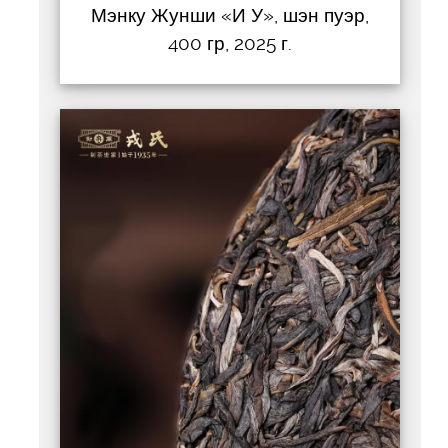
Мэнку Жунши «И У», шэн пуэр,
400 гр, 2025 г.