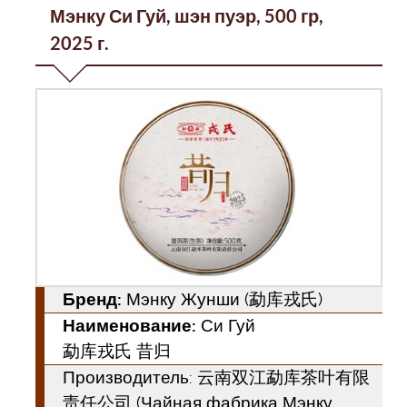
Мэнку Си Гуй, шэн пуэр, 500 гр,
2025 г.
Бренд:
Мэнку Жунши (勐库戎氏)
Наименование:
Си Гуй
勐库戎氏 昔归
Производитель: 云南双江勐库茶叶有限
责任公司 (Чайная фабрика Мэнку