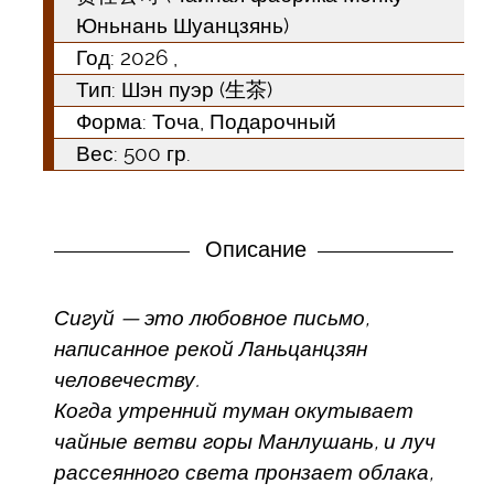
Юньнань Шуанцзянь)
Год:
2026
,
Тип:
Шэн пуэр (生茶)
Форма:
Точа, Подарочный
Вес: 500 гр.
Описание
Сигуй — это любовное письмо,
написанное рекой Ланьцанцзян
человечеству.
Когда утренний туман окутывает
чайные ветви горы Манлушань, и луч
рассеянного света пронзает облака,