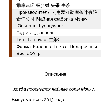
勐库戎氏 极少树 头采 生茶
Производитель: 云南双江勐库茶叶有限
责任公司 (Чайная фабрика Мэнку
Юньнань Шуанцзянь)
Год:
2025
, апрель
Тип:
Шэн пуэр (生茶)
Форма:
Колонна, Тыква , Подарочный
Вес: 600 гр.
Описание
…когда проснутся чайные горы Мэнку.
Выпускается с 2013 года.