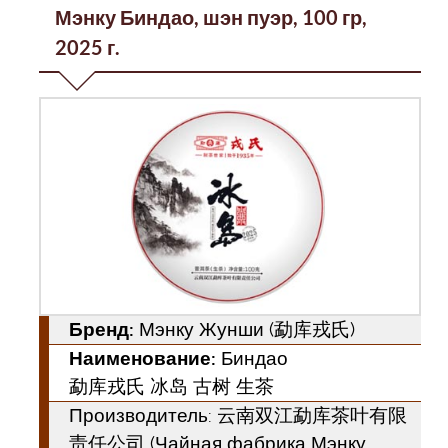
Мэнку Биндао, шэн пуэр, 100 гр,
2025 г.
Бренд:
Мэнку Жунши (勐库戎氏)
Наименование:
Биндао
勐库戎氏 冰岛 古树 生茶
Производитель: 云南双江勐库茶叶有限
责任公司 (Чайная фабрика Мэнку