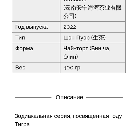
(云南安宁海湾茶业有限
公司)
Год выпуска
2022
Тип
Шэн Пуэр (生茶)
Форма
Чай-торт (Бин ча,
блин)
Вес
400 гр.
Описание
Зодиакальная серия, посвященная году
Тигра.