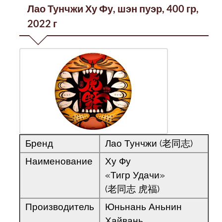
Лао Тунчжи Ху Фу, шэн пуэр, 400 гр,
2022 г
Бренд
Лао Тунчжи (老同志)
Наименование
Ху Фу
«Тигр Удачи»
(老同志 虎福)
Производитель
Юньнань Аньнин
Хайвань