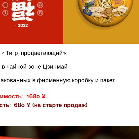
– «Тигр, процветающий»
о в чайной зоне Цзинмай
упакованных в фирменную коробку и пакет.
имость: 1680 ¥
ь: 680 ¥ (на старте продаж)