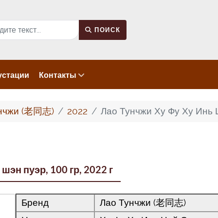
к
ПОИСК
устации
Контакты
унчжи (老同志)
2022
Лао Тунчжи Ху Фу Ху Инь Ц
шэн пуэр, 100 гр, 2022 г
Бренд
Лао Тунчжи (老同志)