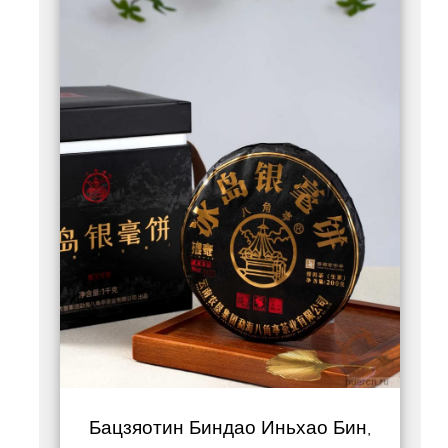
Бацзяотин Биндао Иньхао Бин,