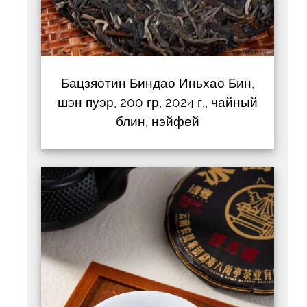
Бацзяотин Биндао Иньхао Бин,
шэн пуэр, 200 гр, 2024 г., чайный
блин, нэйфей