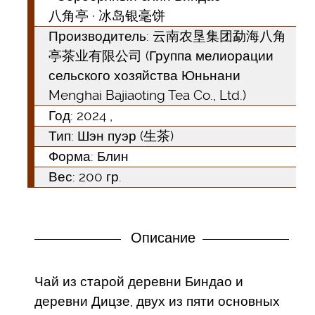
八角亭 · 冰岛银毫饼
Производитель: 云南农垦集团勐海八角
亭茶业有限公司 (Группа мелиорации
сельского хозяйства Юньнани
Menghai Bajiaoting Tea Co., Ltd.)
Год:
2024
,
Тип:
Шэн пуэр (生茶)
Форма:
Блин
Вес: 200 гр.
Описание
Чай из старой деревни Биндао и
деревни Дицзе, двух из пяти основных