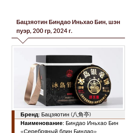
Бацзяотин Биндао Иньхао Бин, шэн
пуэр, 200 гр, 2024 г.
Бренд:
Бацзяотин (八角亭)
Наименование:
Биндао Иньхао Бин
«Серебряный блин Биндао»