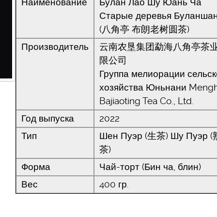
Наименование
Булан Лао Шу Юань Ча
Старые деревья Буланша
(八角亭 布朗老树圆茶)
Производитель
云南农垦集团勐海八角亭茶
限公司
Группа мелиорации сельск
хозяйства Юньнани Mengh
Bajiaoting Tea Co., Ltd.
Год выпуска
2022
Тип
Шен Пуэр (生茶) Шу Пуэр (
茶)
Форма
Чай-торт (Бин ча, блин)
Вес
400 гр.