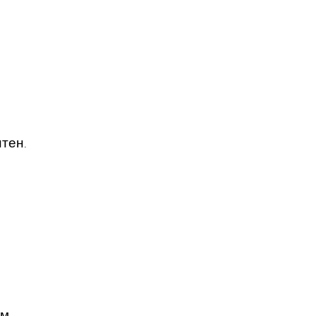
.
тен.
м.