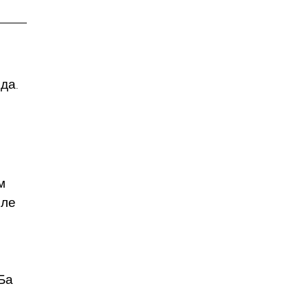
да.
м
сле
ы
Ба