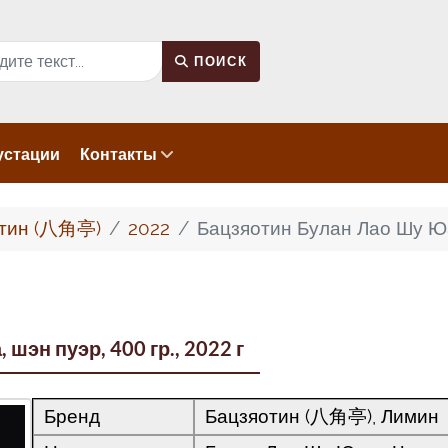
к
ПОИСК
устации
Контакты
отин (八角亭)
2022
Бацзяотин Булан Лао Шу Юан
шэн пуэр, 400 гр., 2022 г
Бренд
Бацзяотин (八角亭), Лимин