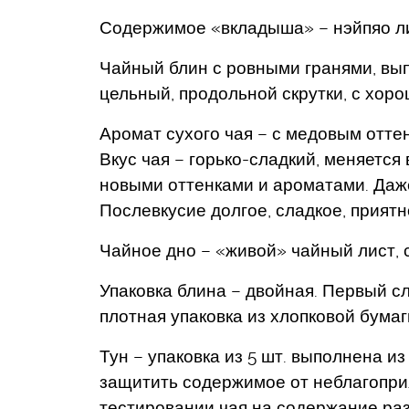
Содержимое «вкладыша» – нэйпяо ли
Чайный блин с ровными гранями, вып
цельный, продольной скрутки, с хо
Аромат сухого чая – с медовым оттен
Вкус чая – горько-сладкий, меняется
новыми оттенками и ароматами. Даже
Послевкусие долгое, сладкое, приятн
Чайное дно – «живой» чайный лист, 
Упаковка блина – двойная. Первый сл
плотная упаковка из хлопковой бумаг
Тун – упаковка из 5 шт. выполнена и
защитить содержимое от неблагоприя
тестировании чая на содержание раз