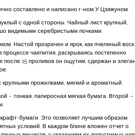
чно составлено и написано г-ном У Цзяжуном.
уклый с одной стороны. Чайный лист крупный,
рошо видимыми серебристыми почками.
ком. Настой прозрачен и ярок, как пчелиный воск
 в процессе чаепития, раскрываясь постепенно
 после 15 проливов он ощутим, сдержан и элеган
ое.
с крупными прожилками, мягкий и ароматный.
ой – тонкая, папиросная мягкая бумага. Второй –
и.
з крафт-бумаги. Это позволяет лучшим образом
тных условий. В каждом блине вложен отчет о
личных веществ, с указанием их допустимых нор