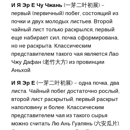
И Я Эр Е Чу Чжань
(一芽二叶初展) –
первый (первичный) побег, состоящий из
почки и двух молодых листьев. Второй
чайный лист только раскрылся, первый
еще набирает сил, почка сформирована,
но не раскрыта. Классическим
представителем такого чая является Лао
Чжу Дафан (老竹大方) из провинции
Аньхой.
И Я Эр Е
(一芽二叶初展) – одна почка, два
листа. Чайный побег достаточно рослый,
второй лист раскрытый, первый раскрыт
наполовину и более. Классическим
представителем чая из такого сырья
можно считать Лю Ань Гуапянь (六安瓜片).